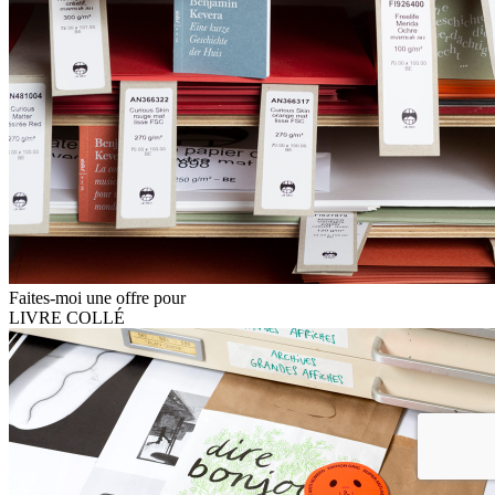
Faites-moi une offre pour
LIVRE COLLÉ