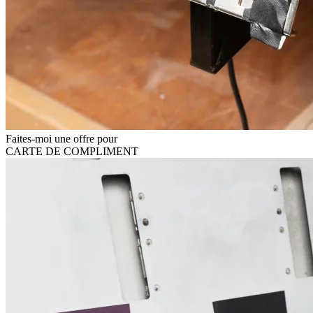
Faites-moi une offre pour
CARTE DE COMPLIMENT