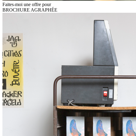
Faites-moi une offre pour
BROCHURE AGRAPHÉE