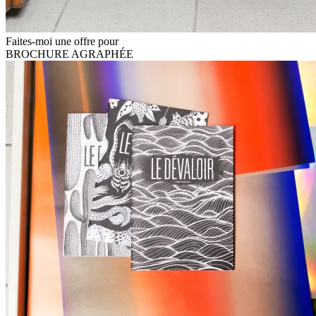
Faites-moi une offre pour
BROCHURE AGRAPHÉE