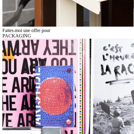
Faites-moi une offre pour
PACKAGING