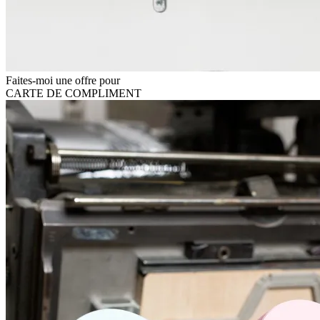
Faites-moi une offre pour
CARTE DE COMPLIMENT