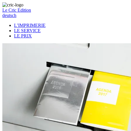
Le Cric
Edition
deutsch
L’IMPRIMERIE
LE SERVICE
LE PRIX