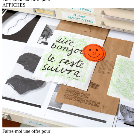
AFFICHES
Faites-moi une offre pour