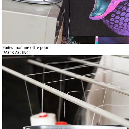
Faites-moi une offre pour
PACKAGING