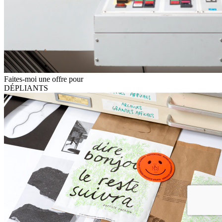
Faites-moi une offre pour
DÉPLIANTS