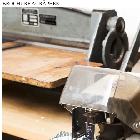
BROCHURE AGRAPHÉE