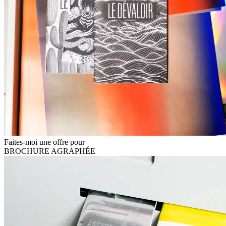
Faites-moi une offre pour
BROCHURE AGRAPHÉE