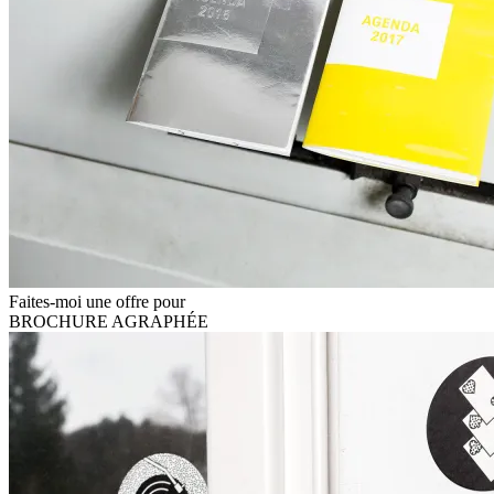
Faites-moi une offre pour
BROCHURE AGRAPHÉE