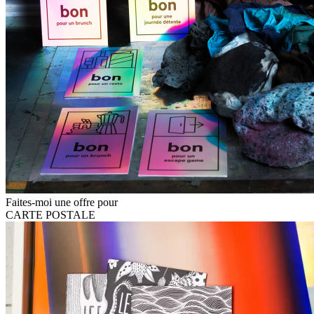
Faites-moi une offre pour
CARTE POSTALE