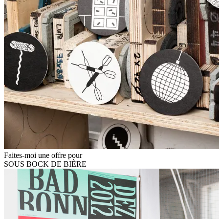
Faites-moi une offre pour
SOUS BOCK DE BIÈRE