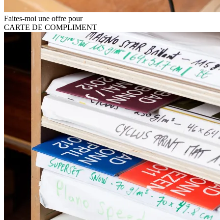
Faites-moi une offre pour
CARTE DE COMPLIMENT