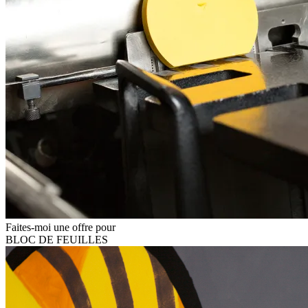
Faites-moi une offre pour
BLOC DE FEUILLES