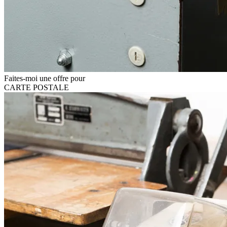
Faites-moi une offre pour
CARTE POSTALE