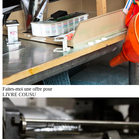
Faites-moi une offre pour
LIVRE COUSU