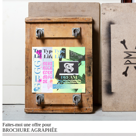
Faites-moi une offre pour
BROCHURE AGRAPHÉE