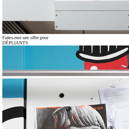
Faites-moi une offre pour
DÉPLIANTS