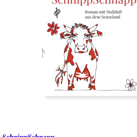
SchnippSchnapp