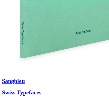
Sangbleu
Swiss Typefaces