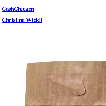
CashChicken
Christine Wickli