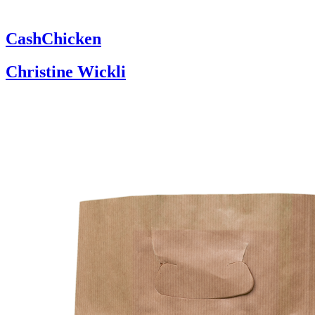
CashChicken
Christine Wickli