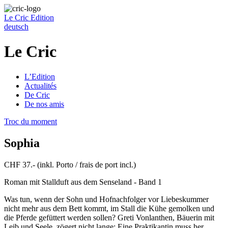
Le Cric
Edition
deutsch
Le Cric
L’Edition
Actualités
De Cric
De nos amis
Troc du moment
Sophia
CHF 37.- (inkl. Porto / frais de port incl.)
Roman mit Stallduft aus dem Senseland - Band 1
Was tun, wenn der Sohn und Hofnachfolger vor Liebeskummer
nicht mehr aus dem Bett kommt, im Stall die Kühe gemolken und
die Pferde gefüttert werden sollen? Greti Vonlanthen, Bäuerin mit
Leib und Seele, zögert nicht lange: Eine Praktikantin muss her.