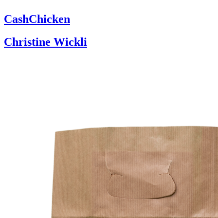
CashChicken
Christine Wickli